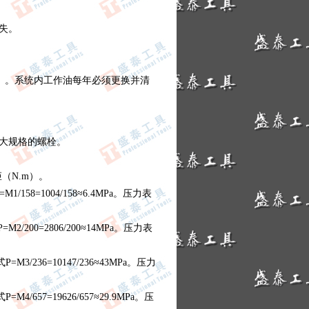
失。
机油）。系统内工作油每年必须更换并清
大规格的螺栓。
（N.m）。
58=1004/158≈6.4MPa。压力表
200=2806/200≈14MPa。压力表
/236=10147/236≈43MPa。压力
657=19626/657≈29.9MPa。压