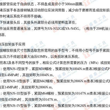
连接胶管应处于自由状态，不得盘成直径小于500mm圆圈。
在液压扳手各连接销轴及活动部位应涂润滑脂，减少由于磨擦而造成扭矩损
工作时液压系统不得用手接确。
卸下快速接头后，其接头外露部分必须用塑料盖罩住。
作油采用普通液压油，其牌号为YA-N32G或YA-N45G。（相当于20#
滤器。
液压扭矩扳手应用
根据螺纹联接尺寸范围选取您所需用的扳手型号，不得用小型号手扳手紧固
油缸压力不得超过最大油压63MPa，以免损坏液压系统。
按照表2及各不同型号的扳手，相应公式计算您所需要的压力（MPa）或扭矩
：使用NJS-I型扳手，紧固M30螺栓，预紧扭矩为1004N.m查表2根据公式P=M1/1
至6.4MPa时，其扭矩即为1004N.m。
：使用NJS-II型扳手，紧固M42螺栓，预紧扭矩为2806N.m查表2根据公式P=M2/
至14MPa时，其扭矩即为2806N.m。
：使用NJS-III型扳手，紧固M64螺栓，预紧扭矩为10147N.m查表2根据公式P=M3
指至43MPa时，其扭矩即为10147N.m。
：使用NJS-IV型扳手，紧固M80螺栓，预紧扭矩为19626N.m查表2根据公式P=M4/