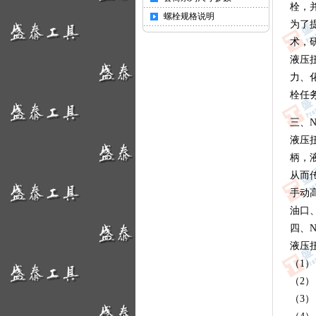
栓，
螺栓规格说明
为了
术，
液压
力、
栓任
三、
液压
柄，
从而
手动
油口
四、
液压
（1
（2
（3