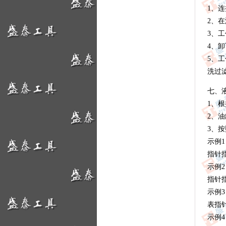
1、
2、
3、
4、
5、工
洗过
七、
1、
2、
3、
示例1
指针指
示例2
指针指
示例3
表指针
示例4