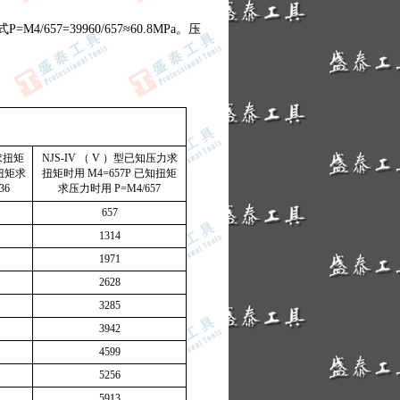
657=39960/657≈60.8MPa。压
）
力求扭矩
NJS-IV （ V ）型已知压力求
知扭矩求
扭矩时用 M4=657P 已知扭矩
36
求压力时用 P=M4/657
657
1314
1971
2628
3285
3942
4599
5256
5913