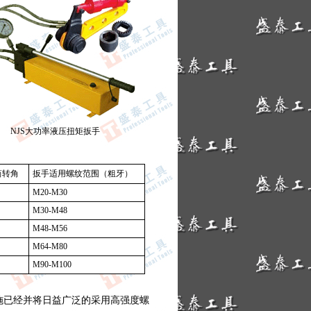
NJS大功率液压扭矩扳手
筒转角
扳手适用螺纹范围（粗牙）
M20-M30
M30-M48
M48-M56
M64-M80
M90-M100
施已经并将日益广泛的采用高强度螺