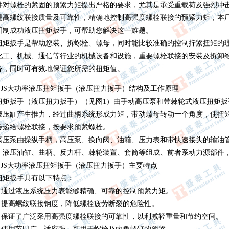
并对螺栓的紧固的预紧力矩提出严格的要求，尤其是承受重载荷及强烈冲
提高螺纹联接质量及可靠性，精确地控制高强度螺栓联接的预紧力矩，本
研制成功液压扭矩扳手，可帮助您解决这一难题。
扭矩扳手是帮助您装、拆螺栓、螺母，同时能比较准确的控制拧紧扭矩的
化工、机械、通信等行业的机械设备和设施，重要螺栓联接的安装及拆卸
务，同时可有效地保证您所需的扭矩值。
NJS大功率液压扭矩扳手（液压扭力扳手）结构及工作原理
扭矩扳手（液压扭力扳手）（见图1）由手动高压泵和带棘轮式液压扭矩
液压缸产生推力，经过曲柄系统形成力矩，带动螺母转动一个角度，使扭
传递给螺栓联接，按要求预紧螺栓。
高压泵由操纵手柄，高压泵、换向阀、油箱、压力表和带快速接头的输油
、液压油缸、曲柄、反力杆、棘轮装置、套筒等组成、前者系动力源部件
NJS大功率液压扭矩扳手（液压扭力扳手）主要特点
扭矩扳手具有以下特点：
） 通过液压系统压力表能够精确、可靠的控制预紧力矩。
） 提高螺纹联接钢度，降低螺栓疲劳断裂的危险性。
） 保证了广泛采用高强度螺栓联接的可靠性，以利减轻重量和节约空间。