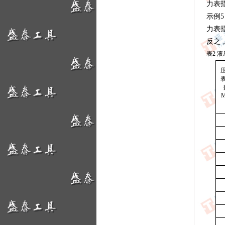
力表指
示例5
力表指
反之
表2 
M