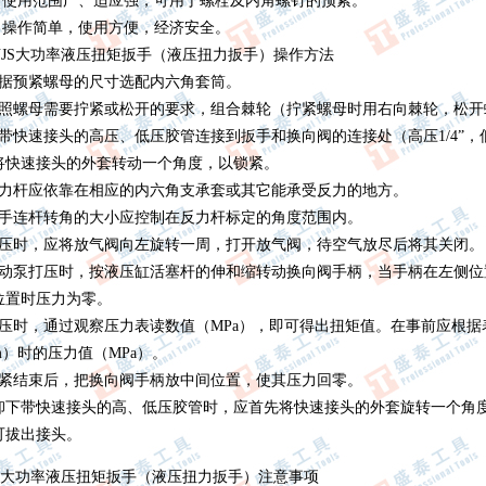
） 使用范围广、适应强，可用于螺栓及内角螺钉的预紧。
） 操作简单，使用方便，经济安全。
NJS大功率液压扭矩扳手（液压扭力扳手）操作方法
根据预紧螺母的尺寸选配内六角套筒。
按照螺母需要拧紧或松开的要求，组合棘轮（拧紧螺母时用右向棘轮，松开
把带快速接头的高压、低压胶管连接到扳手和换向阀的连接处（高压1/4”，低
将快速接头的外套转动一个角度，以锁紧。
反力杆应依靠在相应的内六角支承套或其它能承受反力的地方。
扳手连杆转角的大小应控制在反力杆标定的角度范围内。
打压时，应将放气阀向左旋转一周，打开放气阀，待空气放尽后将其关闭。
手动泵打压时，按液压缸活塞杆的伸和缩转动换向阀手柄，当手柄在左侧
位置时压力为零。
打压时，通过观察压力表读数值（MPa），即可得出扭矩值。在事前应根据
m）时的压力值（MPa）。
预紧结束后，把换向阀手柄放中间位置，使其压力回零。
、卸下带快速接头的高、低压胶管时，应首先将快速接头的外套旋转一个角
可拔出接头。
JS大功率液压扭矩扳手（液压扭力扳手）注意事项