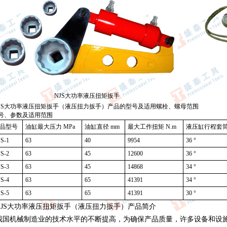
NJS大功率液压扭矩扳手
JS大功率液压扭矩扳手（液压扭力扳手）产品的型号及适用螺栓、螺母范围
型号、参数及适用范围
品型号
油缸最大压力 MPa
油缸直径 mm
最大工作扭矩 N.m
液压缸行程套
S-1
63
40
9954
36 °
S-2
63
45
12600
36 °
S-3
63
45
14868
34 °
S-4
63
65
41391
34 °
S-5
63
65
41391
30 °
NJS大功率液压扭矩扳手（液压扭力扳手）产品简介
我国机械制造业的技术水平的不断提高，为确保产品质量，许多设备和设