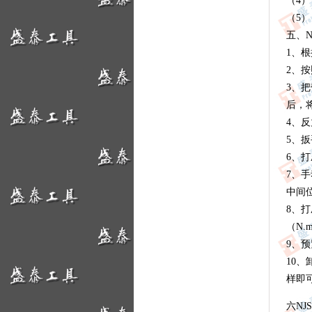
（4
（5
五、
1、
2、
3、
后，
4、
5、
6、
7、
中间
8、
（N.
9、
10
样即
六N