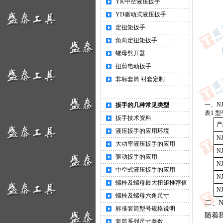
YK中空液压扳手
YD驱动式液压扳手
定扭矩扳手
角向定扭矩扳手
螺母劈开器
扭剪电动扳手
非标套筒 衬套定制
一、N
扳手的几种常见类型
表1 
扳手技术资料
产
液压扳手的应用环境
NJ
大功率液压扳手的应用
NJ
驱动扳手的应用
NJ
中空式液压扳手的应用
NJ
螺栓及螺母最大扭矩推荐值
NJ
螺栓及螺母六角尺寸
二、
标准套筒型号规格说明
随着
套筒系列尺寸参数